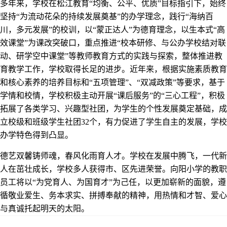
多年来，学校在松江教育“均衡、公平、优质”目标指引下，始终
坚持“为流动花朵的持续发展奠基”的办学理念，践行“海纳百
川，多元发展”的校训，以“蒙正达人”为德育理念，以生本式“高
效课堂”为课改突破口，重点推进“校本研修、与公办学校结对联
动、研学空中课堂”等教师教育方式的实践与探索，整体推进教
育教学工作，学校取得长足的进步。近年来，根据实施素质教育
和核心素养的培养目标和“五项管理”、“双减政策”等要求，基于
学情和校情，学校积极主动开展“课后服务”的“三心工程”，积极
拓展了各类学习、兴趣型社团，为学生的个性发展奠定基础，成
立校级和班级学生社团32个，有力促进了学生自主的发展，学校
办学特色得到凸显。
德艺双馨铸师魂，春风化雨育人才。学校在发展中腾飞，一代新
人在茁壮成长，学校多人获得市、区先进荣誉。向阳小学的教职
员工将以“为党育人、为国育才”为己任，以更加崭新的面貌，遵
循敬业爱生、务本求实、拼搏奉献的精神，用热情和才智、爱心
与真诚托起明天的太阳。