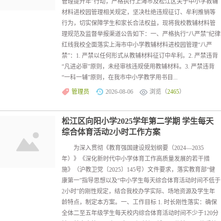
管理提升年”行动，严格执行上海市及松江区关于中小学教辅
材料进校园管理相关规定，坚决杜绝违规征订、牟利推销等
行为，切实保障学生和家长合法权益，现将我校教辅材料管
理规范及监督举报渠道公告如下：一、严格执行“八严禁”纪律
红线我校全面落实上海市中小学教辅材料进校园管理“八严
禁”：1. 严禁以任何形式从教辅材料征订中牟利。2. 严禁违背
“凡进必审”原则，未经审核违规使用教辅材料。3. 严禁违背
“一科一辅”原则，在我市中小学教学用书目...
管理员
2026-08-06
浏览（
2465
）
松江区向阳小学2025学年第二学期 学生每天
综合体育活动2小时工作方案
为深入贯彻《教育强国建设规划纲要（2024—2035
年）》《深化新时代中小学体育工作高质量发展的若干措
施》（沪教卫党〔2025〕145号）文件要求，落实教育部“健
康第一”指导思想以及“中小学生每天综合体育活动时间不低于
2小时”的刚性规定，结合我校办学实际、场地资源及学生年
龄特点，制定本方案。一、工作目标 1. 时长刚性落实：确保
全体二至五年级学生每天校内综合体育活动时间不少于120分