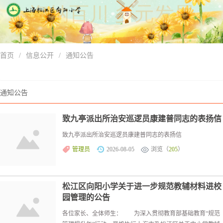
首页
/
信息公开
/
通知公告
通知公告
致九亭派出所治安巡逻员康建普同志的表扬信
致九亭派出所治安巡逻员康建普同志的表扬信
管理员
2026-08-05
浏览（
205
）
松江区向阳小学关于进一步规范教辅材料进校
园管理的公告
各位家长、全体师生： 为深入贯彻教育部基础教育“规范