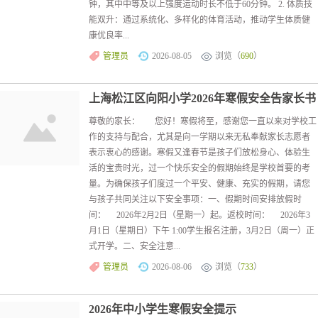
钟，其中中等及以上强度运动时长不低于60分钟。 2. 体质技
能双升：通过系统化、多样化的体育活动，推动学生体质健
康优良率...
管理员
2026-08-05
浏览（
690
）
上海松江区向阳小学2026年寒假安全告家长书
尊敬的家长： 您好！寒假将至，感谢您一直以来对学校工
作的支持与配合，尤其是向一学期以来无私奉献家长志愿者
表示衷心的感谢。寒假又逢春节是孩子们放松身心、体验生
活的宝贵时光，过一个快乐安全的假期始终是学校首要的考
量。为确保孩子们度过一个平安、健康、充实的假期，请您
与孩子共同关注以下安全事项：一、假期时间安排‌放假时
间‌： 2026年2月2日（星期一）起。‌返校时间‌： 2026年3
月1日（星期日）下午 1:00学生报名注册，3月2日（周一）正
式开学。二、安全注意...
管理员
2026-08-06
浏览（
733
）
2026年中小学生寒假安全提示