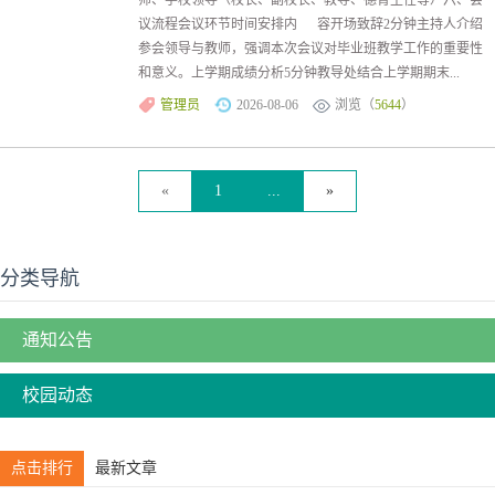
师、学校领导（校长、副校长、教导、德育主任等）六、会
议流程会议环节时间安排内 容开场致辞2分钟主持人介绍
参会领导与教师，强调本次会议对毕业班教学工作的重要性
和意义。上学期成绩分析5分钟教导处结合上学期期末...
管理员
2026-08-06
浏览（
5644
）
«
1
...
»
分类导航
通知公告
校园动态
点击排行
最新文章