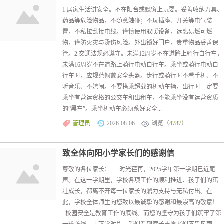
1.居家生活讲安全。不在阳台或飘窗上玩耍。妥善收纳刀具、
药品等危险物品，不随意触碰；不玩插座、开关等电气装
置，不私拉乱接电线。谨慎使用取暖设备，远离易燃可燃
物，谨防火灾与烫伤风险。外出锁好门户，贵重物品妥善保
管。2.交通法规必遵守。未满12周岁不在道路上骑行自行车，
未满16周岁不在道路上骑行电动自行车。乘坐或骑行电动自
行车时，应规范佩戴安全头盔。步行或骑行时不看手机、不
听音乐、不嬉闹。不要搭乘超载的机动车辆，出行时一定要
乘坐有营运资格的公交车和出租车，不能乘坐没有运营资质
的“黑车”。乘坐机动车必须系好安全...
管理员
2026-08-06
浏览（
4787
）
致全体向阳小学家长们的感谢信
尊敬的各位家长： 时光荏苒，2025学年第一学期已近尾
声。在这一学期里，学校各项工作的顺利推进、孩子们的茁
壮成长，都离不开每一位家长的鼎力支持与无私付出。在
此，学校全体师生向您致以最诚挚的感谢和最崇高的敬意！
校园安全是教育工作的底线。而您的坚守为孩子们筑牢了第