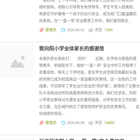
一道防线。上下学时段，我们看到家长志愿者们不畏风雨、
按时到岗，用耐心引导家长有序停车、学生平安入校离校，
用责任守护着每一个孩子的出行安全，成为校门口最温暖的
风景线。在“一盔一带”安全教育工作中，我们看到家长...
管理员
2026-08-05
浏览（
598
）
致向阳小学全体家长的感谢信
亲爱的家长朋友们： 您好！ 近期，在学校与家庭的紧
密携手、积极配合下，我校“一盔一带” 安全守护工作取得了
显著成效，每天上下学时段，家长学生自觉规范佩戴好头盔
的场景已成为校园周边一道温暖的风景线。这一出色的工作
成果，不仅筑牢了学生出行安全的“防护墙”，更得到了交警大
队与当地派出所的高度表扬和充分肯定。我们也坚信，向阳
小学家长群体对交通安全的重视程度、对学校安全工作的配
合力度，在区域内树立了家校协同护安全的优秀典范。 这
份成绩的背后，...
管理员
2026-08-06
浏览（
4880
）