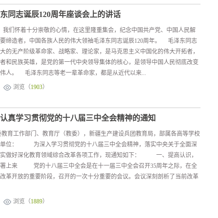
东同志诞辰120周年座谈会上的讲话
，我们怀着十分崇敬的心情，在这里隆重集会，纪念中国共产党、中国人民解
要缔造者，中国各族人民的伟大领袖毛泽东同志诞辰120周年。 毛泽东同志
大的无产阶级革命家、战略家、理论家，是马克思主义中国化的伟大开拓者，
者和民族英雄，是党的第一代中央领导集体的核心，是领导中国人民彻底改变
伟人。 毛泽东同志等老一辈革命家，都是从近代以来...
浏览（
1903
）
认真学习贯彻党的十八届三中全会精神的通知
委教育工作部门、教育厅（教委），新疆生产建设兵团教育局，部属各高等学校
属单位： 为深入学习贯彻党的十八届三中全会精神，落实中央关于全面深
切实做好深化教育领域综合改革各项工作，现通知如下： 一、提高认识，
部署上来 党的十八届三中全会是在十一届三中全会召开35周年之际，在全
改革开放的重要阶段，召开的一次十分重要的会议。会议深刻剖析了当前改革
浏览（
1889
）