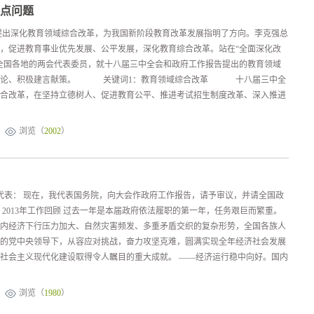
点问题
提出深化教育领域综合改革，为我国新阶段教育改革发展指明了方向。李克强总
，促进教育事业优先发展、公平发展，深化教育综合改革。站在“全面深化改
全国各地的两会代表委员，就十八届三中全会和政府工作报告提出的教育领域
入讨论、积极建言献策。 关键词1：教育领域综合改革 十八届三中全
合改革，在坚持立德树人、促进教育公平、推进考试招生制度改革、深入推进
浏览（
2002
）
代表： 现在，我代表国务院，向大会作政府工作报告，请予审议，并请全国政
、2013年工作回顾 过去一年是本届政府依法履职的第一年，任务艰巨而繁重。
内经济下行压力加大、自然灾害频发、多重矛盾交织的复杂形势，全国各族人
的党中央领导下，从容应对挑战，奋力攻坚克难，圆满实现全年经济社会发展
社会主义现代化建设取得令人瞩目的重大成就。 ——经济运行稳中向好。国内
浏览（
1980
）