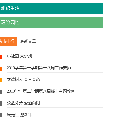
组织生活
理论园地
点击排行
最新文章
小社团 大梦想
2019学年第一学期第十八周工作安排
立德树人 育人育心
2019学年第二学期第八周线上主题教育
公益芬芳 爱洒向阳
庆元旦 迎新年