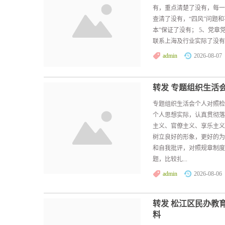
有，重点清楚了没有，每一
查清了没有，“四风”问题
本”保证了没有； 5、党
联系上海及行业实际了没有，
admin
2026-08-07
转发 专题组织生活
专题组织生活会个人对照
个人思想实际，认真贯彻落
主义、官僚主义、享乐主义
树立良好的形象，更好的为
和自我批评，对照规章制度
题，比较扎...
admin
2026-08-06
转发 松江区民办教
料