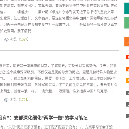
知史爱党、知史爱国》。文章强调，要深刻领悟坚持中国共产党领导的历史必
自信。 编者按： 第12期《求是》杂志刊发习近平总书记的重要文章
史爱党、知史爱国》。文章强调，要深刻领悟坚持中国共产党领导的历史必然
信。习近平总书记怎样谈知史爱党？一起来学习。 各级领导干部还要认真学
史爱国。要了解我...
6
浏览（
1597
）
世事；历史是一笔丰厚的财富，了解历史，可反省以提高觉悟。今天，我又
生记”这个故事深深吸引，不仅仅这是党的珍贵的历史，更是几位特殊人物追求
气。一、透过黎明前的黑暗，需要一盏明灯 上个世纪初，统治中国260多年
年中国封建制度开始瓦解，各种军阀混战，老百姓的生活是民不聊生，要改变社会
上萌生，就像冲浪一样，一浪兴起、一浪潮落。谁来拯救中国？马克思、...
6
浏览（
1754
）
个“没有”：支部深化细化“两学一做”的学习笔记
有，“失联”党员联系了没有，班子配齐配强了没有； 2、方案学习领会了没