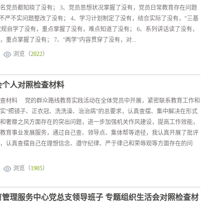
名党员都知晓了没有； 3、党员思想状况掌握了没有，党员日常教育存在问题
和不严不实问题整改了没有； 4、学习计划制定了没有，结合实际了没有，“三基
章党规自学了没有，重点掌握了没有，难点知道了没有； 6、系列讲话读了没有，
重点掌握了没有； 7、“两学”内容贯穿了没有，对...
浏览（
2022
）
会个人对照检查材料
检查材料 党的群众路线教育实践活动在全体党员中开展，紧密联系教育工作和
实“照镜子、正衣冠、洗洗澡、治治病”的总要求，认真查摆、集中解决在形式
和奢靡之风方面存在的突出问题，进一步加强机关作风建设，提高工作效能，
教育事业发展服务，通过自己查、领导点、集体帮等途径，我认真开展了批评
，认真查摆自己在理想信念、遵守纪律、严于律己和荣辱观等方面存在的问
浏览（
1905
）
育管理服务中心党总支领导班子 专题组织生活会对照检查材