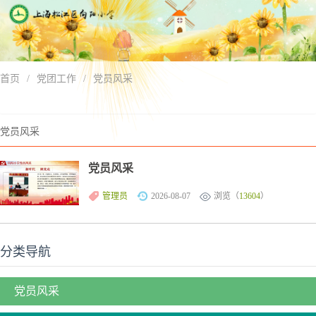
首页
/
党团工作
/
党员风采
党员风采
党员风采
管理员
2026-08-07
浏览（
13604
）
分类导航
党员风采